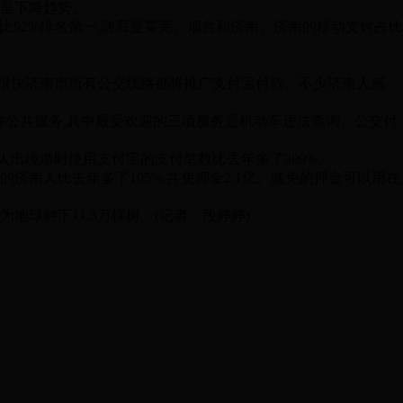
次呈下降趋势。
占比92%排名第一,随后是莱芜、烟台和济南。济南的移动支付占比
行,很快济南市所有公交线路都将推广支付宝付款。不少济南人感
种公共服务,其中最受欢迎的三项服务是机动车违法查询、公交付
人出境游时使用支付宝的支付笔数比去年多了309%。
济南人比去年多了105%,共免押金2.1亿。减免的押金可以用在
为地球种下11.3万棵树。(记者 段婷婷)