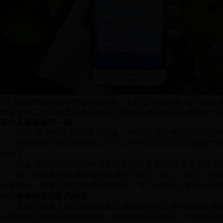
3日,朋友圈刮起全民晒账单的风潮。支付宝年度账单3日开始推送,
随着支付二维码的普及,如今钱包已经越来越远离生活,根据支付
不少人看账单吓一跳
“这一年竟然花了2万多买衣服。”市民王先生凭借近4万元的
市民许女士全年总消费5.2万元,市中区排名38330名,挤进了全
用户了。
那么,排在前边的用户账单数字到底有多高呢?今年支付宝并没有
除了晒账单的,年度关键词也成为“屏霸”。“旺”、“潮”、“颜
当家的另一版本,花费主要是日常用品；“旺”出现频次最高,多出
2017年移动支付取代钱包
支付宝账单之所以如此火爆,引发群体共鸣,主要还是由于用户群
正面支付宝付款,反面微信付款。随着收钱码的普及,2017年移