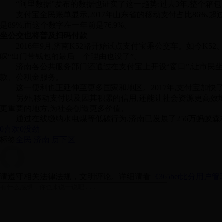
“阿里数据”发布的数据也证实了这一趋势:过去3年,整个箱包类
支付宝全民账单显示,2017年山东省的移动支付占比86%,超过
是89%,而这个数字在一年前是76.9%。
坐公交也将普及扫码付款
2016年9月,济南K52路开始试点支付宝乘公交车。如今K5
叹“出门带钱包的最后一个理由也没了”。
济南各公共服务部门还通过在支付宝上开设“窗口”,让市民坐在
款、公积金服务。
这一便利也正延伸至更多国家和地区。2017年,支付宝加快了
另外,移动支付以及因其积累的信用,还能让社会资源更高效地运转
更重要的地方,为社会创造更多价值。
通过在线缴纳水电煤等低碳行为,济南已发展了256万蚂蚁森林用户,
0喜欢
0没劲
标签
全民 济南 历下区
请遵守相关法律法规，文明评论。详细请看
《365bet比分用户