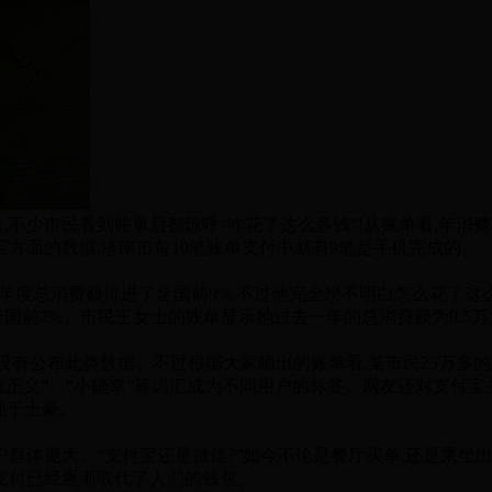
不少市民看到账单后都惊呼“咋花了这么多钱”!从账单看,年消费1
宝方面的数据,济南市每10笔账单支付中就有9笔是手机完成的。
年度总消费额排进了全国前9%,不过他完全想不明白怎么花了这
国前7%。市民王女士的账单显示她过去一年的总消费额为9.5万元,
公布此类数据。不过根据大家晒出的账单看,某市民23万多的总
值正义”、“小确幸”等词汇成为不同用户的标签。网友还对支付宝
现于土豪。
体庞大。“支付宝还是微信?”如今不论是餐厅买单,还是乘坐出
动支付已经逐渐取代了人们的钱包。