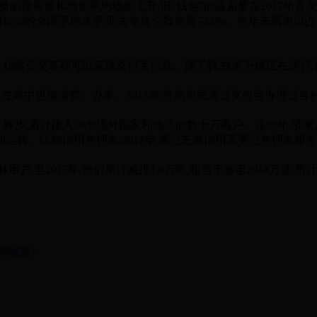
的搜索量和增长率均稳步上升,但“钱包”的搜索量在2017年首
82%的全国平均水平,而去年这个数值是74.6%。今年东营市以
2、18路公交车都可以实现支付宝付款。据了解,技术升级正在进
家中也能缴费、办事。2017年,济南市民通过支付宝办理过各
脚步,累计接入36个境外国家和地区的数十万商户。这一年,济南
。比如信用免押金,2017年,通过芝麻信用享受过免押金服务的
至2017年,他们累计减排1.8万吨,相当于省电2914万度,累计
管理制度》