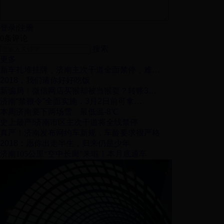
登录
|
注册
0
条评论
搜索
更多
新车扎堆挂牌，济南主次干道全面禁停，难…
2018，我们请你好好吃饭
新骗局！微信网店买猴却被当猴耍？转账3…
济南“禁鞭令”全面实施，3月2日前可拿…
本周济南要下两场雪 最低温-8℃
史上最严!济南市区主次干道将全线禁停
真严！济南发布网约车新规，车龄要求很严格
2018：愿你出走半生，归来仍是少年
济南105公里“空中长廊”来啦！本月底通车