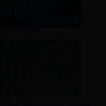
121
济南 105公里 长廊
预报今天中午下雪，会下吗？不许骗我呀
5
中午 不许 预报
全民晒账单，济南年消费23万在历下区，排名才4800多