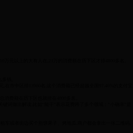
0万元以上的大有人在,23万的消费额在历下区才排4800多名。
么多钱。
在市中区排13960名,这个消费额已经超越全国97.46%的支付宝
消费额在历下区也就排在4800多名。
关键词做出解读,比如“能干”表示花费跨了多个领域；“小确幸”是
租车或者街边买个煎饼果子、烤地瓜,商户都会拿出一张二维码,