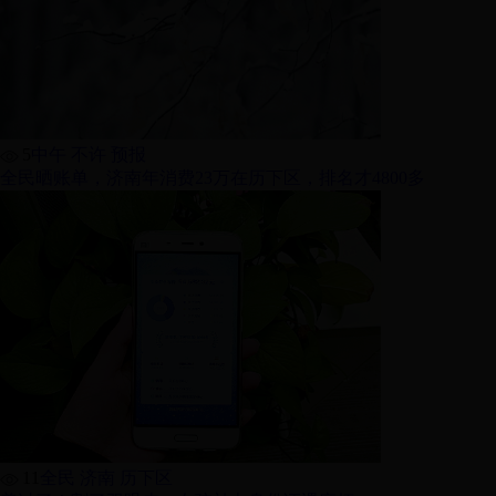
5
中午 不许 预报
全民晒账单，济南年消费23万在历下区，排名才4800多
11
全民 济南 历下区