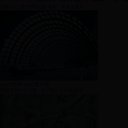
济南105公里“空中长廊”来啦！本月底通车
120
济南 105公里 长廊
预报今天中午下雪，会下吗？不许骗我呀