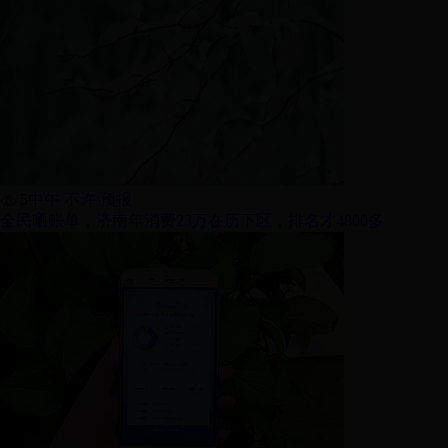
5
中午 不许 预报
全民晒账单，济南年消费23万在历下区，排名才4800多