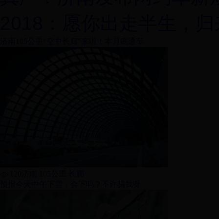
2018：愿你出走半生，
济南105公里“空中长廊”来啦！本月底通车
120
济南 105公里 长廊
预报今天中午下雪，会下吗？不许骗我呀