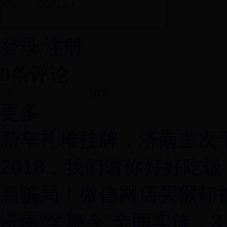
登录
|
注册
0
条评论
搜索
更多
新车扎堆挂牌，济南主次
2018，我们请你好好吃饭
新骗局！微信网店买猴却
济南“禁鞭令”全面实施，