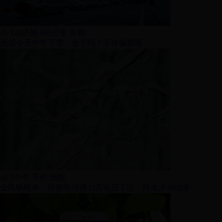
120
济南 105公里 长廊
预报今天中午下雪，会下吗？不许骗我呀
5
中午 不许 预报
全民晒账单，济南年消费23万在历下区，排名才4800多