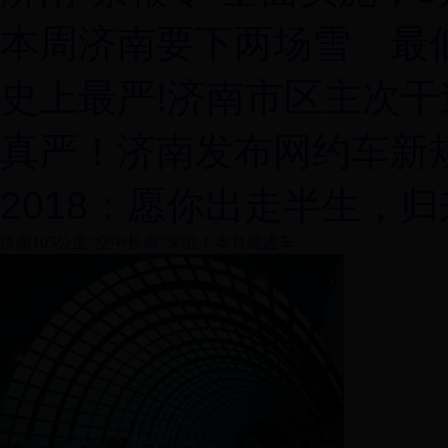
本周济南要下两场雪 最低
史上最严!济南市区主次
真严！济南发布网约车新
2018：愿你出走半生，
济南105公里“空中长廊”来啦！本月底通车